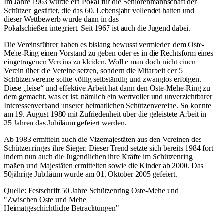
Im Jahre 1963 wurde ein Pokal für die Seniorenmannschaft der
Schützen gestiftet, die das 60. Lebensjahr vollendet hatten und
dieser Wettbewerb wurde dann in das
Pokalschießen integriert. Seit 1967 ist auch die Jugend dabei.
Die Vereinsführer haben es bislang bewusst vermieden dem Oste-
Mehe-Ring einen Vorstand zu geben oder es in die Rechtsform eines
eingetragenen Vereins zu kleiden. Wollte man doch nicht einen
Verein über die Vereine setzen, sondern die Mitarbeit der 5
Schützenvereine sollte völlig selbständig und zwanglos erfolgen.
Diese „leise“ und effektive Arbeit hat dann den Oste-Mehe-Ring zu
dem gemacht, was er ist; nämlich ein wertvoller und unverzichtbarer
Interessenverband unserer heimatlichen Schützenvereine. So konnte
am 19. August 1980 mit Zufriedenheit über die geleistete Arbeit in
25 Jahren das Jubiläum gefeiert werden.
Ab 1983 ermitteln auch die Vizemajestäten aus den Vereinen des
Schützenringes ihre Sieger. Dieser Trend setzte sich bereits 1984 fort
indem nun auch die Jugendlichen ihre Kräfte im Schützenring
maßen und Majestäten ermittelten sowie die Kinder ab 2000. Das
50jährige Jubiläum wurde am 01. Oktober 2005 gefeiert.
Quelle: Festschrift 50 Jahre Schützenring Oste-Mehe und
"Zwischen Oste und Mehe
Heimatgeschichtliche Betrachtungen"